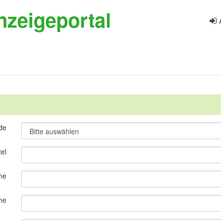
nzeigeportal
de
tel
me
me