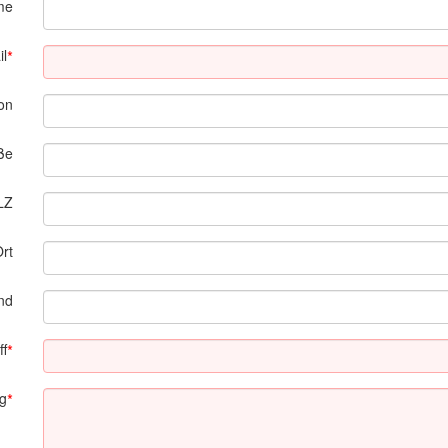
me
il
*
on
ße
LZ
rt
nd
ff
*
ng
*