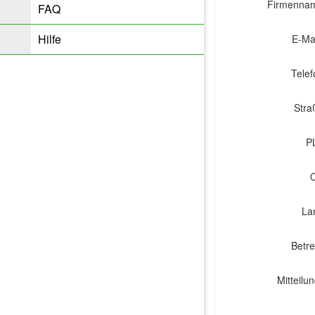
Firmenna
FAQ
Hilfe
E-Ma
Telef
Stra
P
O
La
Betre
Mitteilu