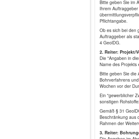
Bitte geben Sie im
Ihrem Auftraggeber 
übermittlungsverpfl
Pflichtangabe.
Ob es sich bei den 
Auftraggeber als st
4 GeolDG.
2. Reiter: Projekt
Die "Angaben in die
Name des Projekts e
Bitte geben Sie di
Bohrverfahrens und
Wochen vor der Dur
Ein "gewerblicher 
sonstigen Rohstoffe
Gemäß § 31 GeolDG k
Beschränkung aus d
Rahmen der Weiterv
3. Reiter: Bohrun
Die Angaben im Abs