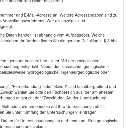
 die ausgefüllten Reiter navigieren.
fonnummer und E-Mail-Adresse an. Weitere Adressangaben sind zu
es Verwaltungsverfahrens. Wer als anzeige- und
tgelegt.
iche Daten handelt, ist abhängig vom Auftraggeber. Welche
eschrieben. Außerdem finden Sie die genaue Definition in § 3 Abs.
den, genauer beschreiben. Unter "Art der geologischen
tersuchung entspricht. Neben den klassischen geologischen
eispielsweise hydrogeologische, ingenieurgeologische oder
hung", "Fernerkundung" oder "Schurf" sind fachübergreifend und
 "Zweck" wählen Sie bitte den Fachbereich aus, der am ehesten
suchungen entspricht der "Zweck" der "Art der Untersuchung".
Methoden, die am ehesten auf Ihre Untersuchung zutrifft.
en Sie unter "Umfang der Untersuchungen" eintragen.
ge Datum für Untersuchungsbeginn und -ende an. Eine geologische
Untersuchung anzuzeigen.