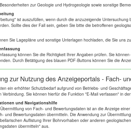
h Besonderheiten zur Geologie und Hydrogeologie sowie sonstige Bem
beitung
beitung" ist auszufüllen, wenn durch die anzuzeigende Untersuchung 
rden. Sollte dies der Fall sein, geben Sie bitte die betroffenen geolo
önnen Sie Lagepläne und sonstige Unterlagen hochladen, die Sie uns
menfassung
fassung können Sie die Richtigkeit Ihrer Angaben prüfen. Sie können
enden. Durch Betätigung des blauen PDF-Buttons können Sie die Anzei
tung zur Nutzung des Anzeigeportals - Fach- u
aten ein erhöhter Schutzbedarf aufgrund von Betriebs- und Geschäftsgeh
n Verbindung. Sie können hierfür die Funktion "E-Mail verfassen" in de
ationen und Navigationshilfe
Übermittlung von Fach- und Bewertungsdaten ist an die Anzeige ein
ch- und Bewertungsdaten übermitteln. Die Anwendung zur Übermittlung
abellarischen Auflistung Ihrer Bohrvorhaben oder anderen geologische
ngsdaten übermitteln" aus.