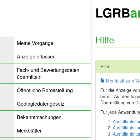
LGRB
a
Hilfe
Meine Vorgänge
Anzeige erfassen
Hilfe
Fach- und Bewertungsdaten
übermitteln
Merkblatt zum W
Öffentliche Bereitstellung
Für die Anzeige vo
bereit. Auf den fol
Übermittlung von D
Geologiedatengesetz
Für jede Anwendung 
Bekanntmachungen
Ausfüllanleit
Ausfüllanlei
Merkblätter
Ausfüllanleit