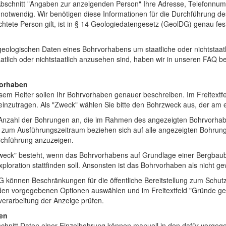
 Abschnitt "Angaben zur anzeigenden Person" Ihre Adresse, Telefonnu
notwendig. Wir benötigen diese Informationen für die Durchführung d
ichtete Person gilt, ist in § 14 Geologiedatengesetz (GeolDG) genau f
geologischen Daten eines Bohrvorhabens um staatliche oder nichtstaat
aatlich oder nichtstaatlich anzusehen sind, haben wir in unseren FAQ b
/Vorhaben
sem Reiter sollen Ihr Bohrvorhaben genauer beschreiben. Im Freitextf
inzutragen. Als "Zweck" wählen Sie bitte den Bohrzweck aus, der am eh
e Anzahl der Bohrungen an, die im Rahmen des angezeigten Bohrvorhab
 zum Ausführungszeitraum beziehen sich auf alle angezeigten Bohrun
chführung anzuzeigen.
Zweck" besteht, wenn das Bohrvorhabens auf Grundlage einer Bergbau
xploration stattfinden soll. Ansonsten ist das Bohrvorhaben als nicht g
önnen Beschränkungen für die öffentliche Bereitstellung zum Schutz ö
en vorgegebenen Optionen auswählen und im Freitextfeld "Gründe g
erarbeitung der Anzeige prüfen.
gen
chnitt Daten einer Einzelbohrung können manuell in den dafür vorgeg