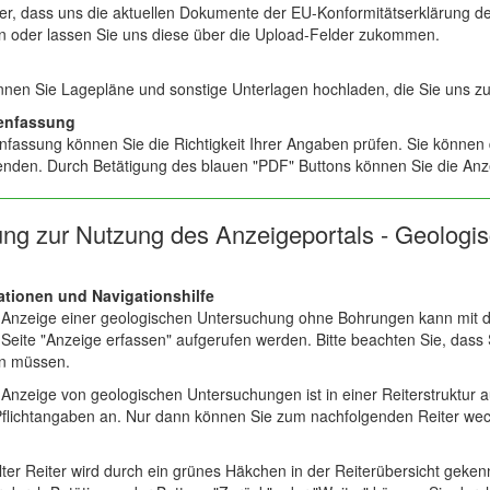
cher, dass uns die aktuellen Dokumente der EU-Konformitätserklärung des
n oder lassen Sie uns diese über die Upload-Felder zukommen.
önnen Sie Lagepläne und sonstige Unterlagen hochladen, die Sie uns
menfassung
fassung können Sie die Richtigkeit Ihrer Angaben prüfen. Sie können
enden. Durch Betätigung des blauen "PDF" Buttons können Sie die Anz
tung zur Nutzung des Anzeigeportals - Geolo
ationen und Navigationshilfe
Anzeige einer geologischen Untersuchung ohne Bohrungen kann mit d
Seite "Anzeige erfassen" aufgerufen werden. Bitte beachten Sie, dass S
in müssen.
nzeige von geologischen Untersuchungen ist in einer Reiterstruktur a
flichtangaben an. Nur dann können Sie zum nachfolgenden Reiter wech
lter Reiter wird durch ein grünes Häkchen in der Reiterübersicht geken