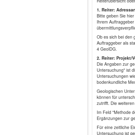
Reiterübersicht ode
1. Reiter: Adress
Bitte geben Sie hi
Ihrem Auftraggeber 
übermittlungsverpfli
Ob es sich bei den 
Auftraggeber als st
4 GeolDG.
2. Reiter: Projekt
Die Angaben zur geo
Untersuchung" ist 
Untersuchungen wie
bodenkundliche Mes
Geologischen Unters
können für untersch
zutrifft. Die weite
Im Feld "Methode de
Ergänzungen zur ge
Für eine zeitliche 
Untersuchung ist g