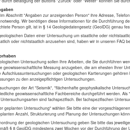
r durch Betätigung der Buttons "Zurück" oder "Weiter" können Sie durch
angaben
er im Abschnitt "Angaben zur anzeigenden Person" ihre Adresse, Tele
notwendig. Wir benötigen diese Informationen für die Durchführung d
chtete Person gilt, ist in § 14 Geologiedatengesetz (GeolDG) genau fes
geologischen Daten einer Untersuchung um staatliche oder nichtstaatl
aatlich oder nichtstaatlich anzusehen sind, haben wir in unseren FAQ b
/Vorhaben
logischen Untersuchung sollen Ihre Arbeiten, die Sie durchführen wer
die geowissenschaftliche Messung anzugeben, die am ehesten Ihrer Un
 Aufschlussuntersuchungen oder geologischen Kartierungen gehören b
sungen zu den anzeigepflichtigen Untersuchungen.
uchungen der Art "Seismik", "flächenhafte geophysikalische Untersuc
iedliche geowissenschaftliche Fachbereiche durchgeführt werden. Als
ren Untersuchungsarten sind fachspezifisch. Bei fachspezifischen Unter
r geplanten Untersuchung" wählen Sie bitte eine der vorgeschlagenen 
planten Anzahl, Strukturierung und Planung der Untersuchungen könn
Einordnung der geologischen Untersuchung geben Sie bitte das jeweili
emäß § 8 GeolDG mindestens zwei Wochen vor der Durchführung der 