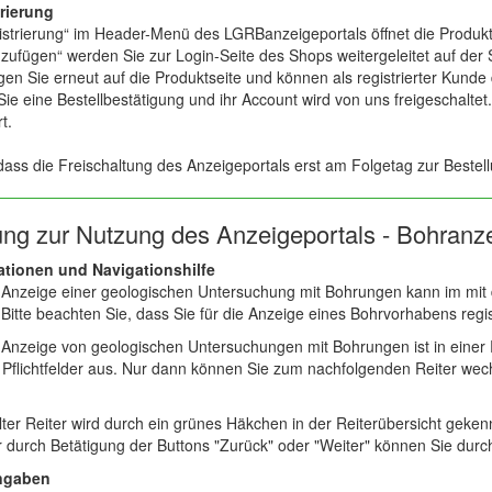
rierung
istrierung“ im Header-Menü des LGRBanzeigeportals öffnet die Produk
ufügen“ werden Sie zur Login-Seite des Shops weitergeleitet auf der 
gen Sie erneut auf die Produktseite und können als registrierter Kund
Sie eine Bestellbestätigung und ihr Account wird von uns freigeschalte
t.
dass die Freischaltung des Anzeigeportals erst am Folgetag zur Bestell
tung zur Nutzung des Anzeigeportals - Bohranz
ationen und Navigationshilfe
Anzeige einer geologischen Untersuchung mit Bohrungen kann im mit d
Bitte beachten Sie, dass Sie für die Anzeige eines Bohrvorhabens regi
nzeige von geologischen Untersuchungen mit Bohrungen ist in einer Rei
Pflichtfelder aus. Nur dann können Sie zum nachfolgenden Reiter wech
lter Reiter wird durch ein grünes Häkchen in der Reiterübersicht geken
r durch Betätigung der Buttons "Zurück" oder "Weiter" können Sie durch
angaben