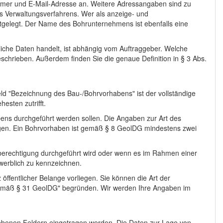
mmer und E-Mail-Adresse an. Weitere Adressangaben sind zu
es Verwaltungsverfahrens. Wer als anzeige- und
estgelegt. Der Name des Bohrunternehmens ist ebenfalls eine
liche Daten handelt, ist abhängig vom Auftraggeber. Welche
eschrieben. Außerdem finden Sie die genaue Definition in § 3 Abs.
eld "Bezeichnung des Bau-/Bohrvorhabens" ist der vollständige
esten zutrifft.
ens durchgeführt werden sollen. Die Angaben zur Art des
gen. Ein Bohrvorhaben ist gemäß § 8 GeolDG mindestens zwei
berechtigung durchgeführt wird oder wenn es im Rahmen einer
ewerblich zu kennzeichnen.
ffentlicher Belange vorliegen. Sie können die Art der
emäß § 31 GeolDG" begründen. Wir werden Ihre Angaben im
ebenen Feldern eingetragen werden. Die Daten zur Lage von