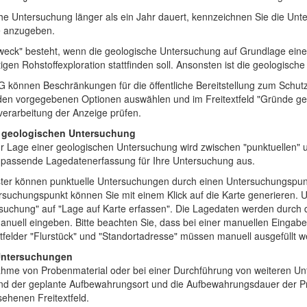
e Untersuchung länger als ein Jahr dauert, kennzeichnen Sie die Unters
 anzugeben.
weck" besteht, wenn die geologische Untersuchung auf Grundlage eine
gen Rohstoffexploration stattfinden soll. Ansonsten ist die geologisch
önnen Beschränkungen für die öffentliche Bereitstellung zum Schutz ö
en vorgegebenen Optionen auswählen und im Freitextfeld "Gründe g
erarbeitung der Anzeige prüfen.
er geologischen Untersuchung
r Lage einer geologischen Untersuchung wird zwischen "punktuellen" 
e passende Lagedatenerfassung für Ihre Untersuchung aus.
ter können punktuelle Untersuchungen durch einen Untersuchungspunkt
suchungspunkt können Sie mit einem Klick auf die Karte generieren. Um 
suchung" auf "Lage auf Karte erfassen". Die Lagedaten werden durch die
anuell eingeben. Bitte beachten Sie, dass bei einer manuellen Einga
tfelder "Flurstück" und "Standortadresse" müssen manuell ausgefüllt w
/Untersuchungen
ahme von Probenmaterial oder bei einer Durchführung von weiteren Unt
d der geplante Aufbewahrungsort und die Aufbewahrungsdauer der Pr
sehenen Freitextfeld.