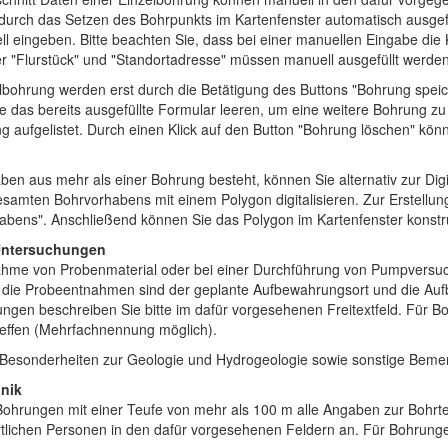
rch das Setzen des Bohrpunkts im Kartenfenster automatisch ausgefül
ll eingeben. Bitte beachten Sie, dass bei einer manuellen Eingabe d
der "Flurstück" und "Standortadresse" müssen manuell ausgefüllt werden
lbohrung werden erst durch die Betätigung des Buttons "Bohrung speic
 das bereits ausgefüllte Formular leeren, um eine weitere Bohrung zu 
ng aufgelistet. Durch einen Klick auf den Button "Bohrung löschen" kö
en aus mehr als einer Bohrung besteht, können Sie alternativ zur Dig
samten Bohrvorhabens mit einem Polygon digitalisieren. Zur Erstellung
abens". Anschließend können Sie das Polygon im Kartenfenster konstr
/Untersuchungen
nahme von Probenmaterial oder bei einer Durchführung von Pumpversuc
 die Probeentnahmen sind der geplante Aufbewahrungsort und die A
ngen beschreiben Sie bitte im dafür vorgesehenen Freitextfeld. Für 
reffen (Mehrfachnennung möglich).
h Besonderheiten zur Geologie und Hydrogeologie sowie sonstige Bem
hnik
 Bohrungen mit einer Teufe von mehr als 100 m alle Angaben zur Bohrt
tlichen Personen in den dafür vorgesehenen Feldern an. Für Bohrunge