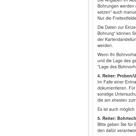
Bohrungen werden du
setzen" auch manue
Nur die Freitextfel
Die Daten zur Einze
Bohrung" können Sie
der Kartendarstellu
werden.
Wenn Ihr Bohrvorhab
und die Lage des ge
"Lage des Bohrvorh
4. Reiter: Proben
Im Falle einer Ent
dokumentieren. Für
sonstige Untersuchu
die am ehesten zut
Es ist auch möglic
5. Reiter: Bohrtec
Bitte geben Sie für
den dafür verantwor