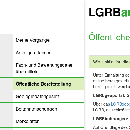
LGRB
a
Öffentlich
Meine Vorgänge
Anzeige erfassen
Wie funktioniert die 
Fach- und Bewertungsdaten
übermitteln
Unter Einhaltung de
online bereitgeste
Öffentliche Bereitstellung
bereitgestellt werd
LGRBgeoportal: Ge
Geologiedatengesetz
Über das
LGRBgeop
Bekanntmachungen
LGRB, einschließli
LGRBbohrungen: B
Merkblätter
Auf Grundlage des 